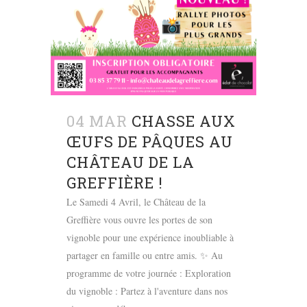
04 MAR
CHASSE AUX
ŒUFS DE PÂQUES AU
CHÂTEAU DE LA
GREFFIÈRE !
Le Samedi 4 Avril, le Château de la
Greffière vous ouvre les portes de son
vignoble pour une expérience inoubliable à
partager en famille ou entre amis. ✨ Au
programme de votre journée : Exploration
du vignoble : Partez à l'aventure dans nos