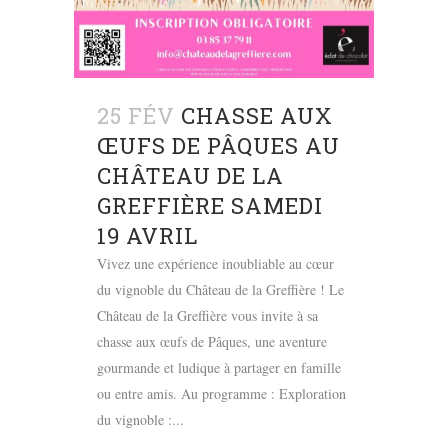
25 FÉV
CHASSE AUX
ŒUFS DE PÂQUES AU
CHÂTEAU DE LA
GREFFIÈRE SAMEDI
19 AVRIL
Vivez une expérience inoubliable au cœur
du vignoble du Château de la Greffière ! Le
Château de la Greffière vous invite à sa
chasse aux œufs de Pâques, une aventure
gourmande et ludique à partager en famille
ou entre amis. Au programme : Exploration
du vignoble :...