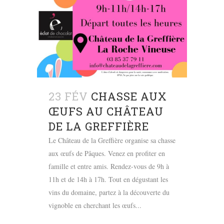
23 FÉV
CHASSE AUX
ŒUFS AU CHÂTEAU
DE LA GREFFIÈRE
Le Château de la Greffière organise sa chasse
aux œufs de Pâques. Venez en profiter en
famille et entre amis. Rendez-vous de 9h à
11h et de 14h à 17h. Tout en dégustant les
vins du domaine, partez à la découverte du
vignoble en cherchant les œufs...